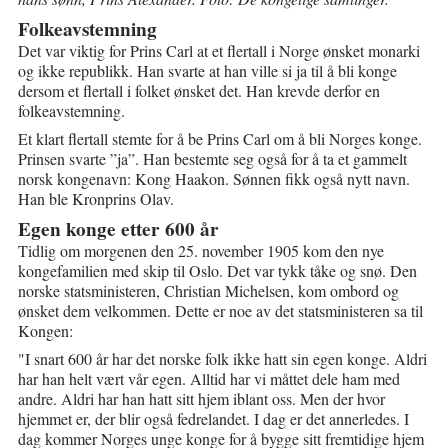
Folkeavstemning
Det var viktig for Prins Carl at et flertall i Norge ønsket monarki
og ikke republikk. Han svarte at han ville si ja til å bli konge
dersom et flertall i folket ønsket det. Han krevde derfor en
folkeavstemning.
Et klart flertall stemte for å be Prins Carl om å bli Norges konge.
Prinsen svarte ”ja”. Han bestemte seg også for å ta et gammelt
norsk kongenavn: Kong Haakon. Sønnen fikk også nytt navn.
Han ble Kronprins Olav.
Egen konge etter 600 år
Tidlig om morgenen den 25. november 1905 kom den nye
kongefamilien med skip til Oslo. Det var tykk tåke og snø. Den
norske statsministeren, Christian Michelsen, kom ombord og
ønsket dem velkommen. Dette er noe av det statsministeren sa til
Kongen:
"I snart 600 år har det norske folk ikke hatt sin egen konge. Aldri
har han helt vært vår egen. Alltid har vi måttet dele ham med
andre. Aldri har han hatt sitt hjem iblant oss. Men der hvor
hjemmet er, der blir også fedrelandet. I dag er det annerledes. I
dag kommer Norges unge konge for å bygge sitt fremtidige hjem