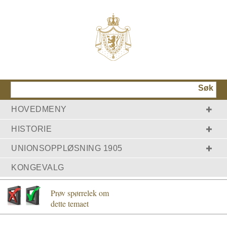
Søk
HOVEDMENY
HISTORIE
HJEM
KONGEHUSET
MONARKIET
SLOTTET
HISTORIE
TIDLIGERE KONGER
2. VERDENSKRIG
UNIONSOPPLØSNING 1905
LØSRIVELSE
KONGEVALG
UNION OG GRUNNLOV 1814
KRONING OG SIGNING
KONGELIGE SYMBOLER: REGALIENE
Prøv spørrelek om
dette temaet