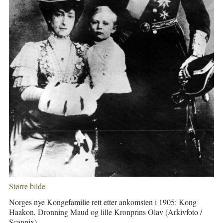
Større bilde
Norges nye Kongefamilie rett etter ankomsten i 1905: Kong
Haakon, Dronning Maud og lille Kronprins Olav (Arkivfoto /
Scanpix)