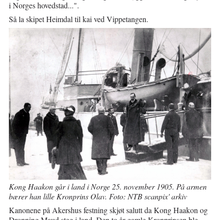
i Norges hovedstad...".
Så la skipet Heimdal til kai ved Vippetangen.
Kong Haakon går i land i Norge 25. november 1905. På armen
bærer han lille Kronprins Olav. Foto: NTB scanpix' arkiv
Kanonene på Akershus festning skjøt salutt da Kong Haakon og
Dronning Maud steg i land. Den to år gamle Kronprinsen ble