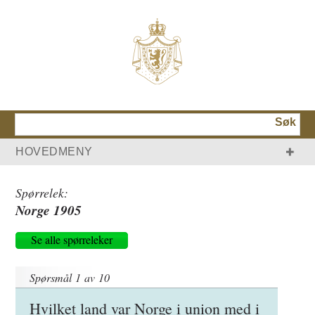
Søk
HOVEDMENY
HJEM
KONGEHUSET
MONARKIET
SLOTTET
HISTORIE
Spørrelek:
Norge 1905
Se alle spørreleker
Spørsmål
1
av
10
Hvilket land var Norge i union med i